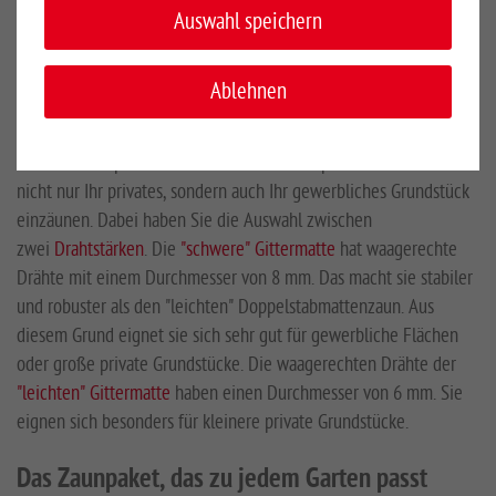
Ihren ganz persönlichen Gartenzaun zu bestellen. In der
Auswahl speichern
Kategorie
Zubehör
finden Sie dann alles Nötige, um Ihren
Gartenzaun mit einem
Tor
oder
Sichtschutz
weiter auszubauen.
Ablehnen
Ein Zaunpaket für alle Fälle
Mit dem Zaunpaket von den Gartenzaun-Experten können Sie
nicht nur Ihr privates, sondern auch Ihr gewerbliches Grundstück
einzäunen. Dabei haben Sie die Auswahl zwischen
zwei
Drahtstärken
. Die
"schwere" Gittermatte
hat waagerechte
Drähte mit einem Durchmesser von 8 mm. Das macht sie stabiler
und robuster als den "leichten" Doppelstabmattenzaun. Aus
diesem Grund eignet sie sich sehr gut für gewerbliche Flächen
oder große private Grundstücke. Die waagerechten Drähte der
"leichten" Gittermatte
haben einen Durchmesser von 6 mm. Sie
eignen sich besonders für kleinere private Grundstücke.
Das Zaunpaket, das zu jedem Garten passt