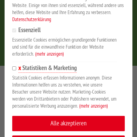
Website. Einige von ihnen sind essenziell, während andere uns
helfen, diese Website und Ihre Erfahrung zu verbessern.
Datenschutzerklärung
Essenziell
Essenzielle Cookies ermöglichen grundlegende Funktionen
Verzinkt
und sind für die einwandfreie Funktion der Website
erforderlich.
(mehr anzeigen)
Statistiken & Marketing
Statistik Cookies erfassen Informationen anonym. Diese
Zaunpaket zusammenstellen – Schnell und
Informationen helfen uns zu verstehen, wie unsere
Besucher unsere Website nutzen. Marketing-Cookies
einfach
werden von Drittanbietern oder Publishern verwendet, um
So wie jeder Garten ist auch jeder
Gartenzaun
individuell. Damit
personalisierte Werbung anzuzeigen.
(mehr anzeigen)
Sie sich genau den richtigen Zaun für Ihr Grundstück
zusammenstellen können, haben wir für Sie verschiedene
Alle akzeptieren
Zaunpakete entwickelt. Sie benötigen nur wenige Klicks um sich