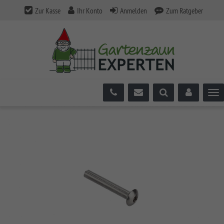
Zur Kasse
Ihr Konto
Anmelden
Zum Ratgeber
Tog