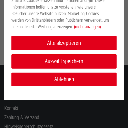
Statistik Cookies erfassen Informationen anonym. Diese
Informationen helfen uns zu verstehen, wie unsere
Gitterpfosten Typ "P" anthrazit für Zaunhöhe 1830
Besucher unsere Website nutzen. Marketing-Cookies
mm
werden von Drittanbietern oder Publishern verwendet, um
personalisierte Werbung anzuzeigen.
(mehr anzeigen)
EUR 40,90
*
Alle akzeptieren
Auswahl speichern
Ablehnen
KONTAKT
INFORMATIONEN
Kontakt
Zahlung & Versand
Hinweisgeberschutzgesetz