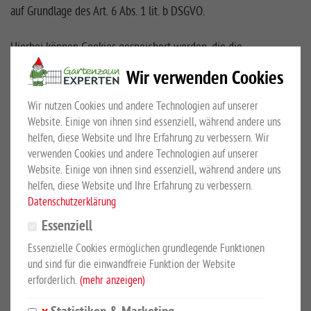
auf Grundlage des Art. 6 Abs. 1 lit. b DSGVO.
Hierbei können Cookies gespeichert werden, die die
Wiedererkennung Ihres Browsers ermöglichen. Die dadurch
Wir verwenden Cookies
stattfindende Datenverarbeitung erfolgt auf Grundlage des Art. 6
Abs. 1 lit. f DSGVO aus unserem überwiegenden berechtigten
Wir nutzen Cookies und andere Technologien auf unserer
Interesse an einem kundenorientierten Angebot von
Website. Einige von ihnen sind essenziell, während andere uns
verschiedenen Zahlarten.
Sie haben das Recht aus Gründen, die
helfen, diese Website und Ihre Erfahrung zu verbessern. Wir
verwenden Cookies und andere Technologien auf unserer
sich aus Ihrer besonderen Situation ergeben, jederzeit dieser
Website. Einige von ihnen sind essenziell, während andere uns
Verarbeitung Sie betreffender personenbezogener Daten zu
helfen, diese Website und Ihre Erfahrung zu verbessern.
widersprechen.
Datenschutzerklärung
Essenziell
„Pay Later“ (Rechnung), „Pay Now“ (Zahlung per Lastschrift,
Kreditkarte, Sofortüberweisung), „Financing“ (Ratenkauf)
Essenzielle Cookies ermöglichen grundlegende Funktionen
und sind für die einwandfreie Funktion der Website
Bei einzelnen Zahlungsarten wie „Pay Later“ (Rechnung), „Pay
erforderlich.
(mehr anzeigen)
Now“ (Zahlung per Lastschrift, Kreditkarte, Sofortüberweisung),
„Financing“ (Ratenkauf) behält sich Klarna das Recht vor, ggf. eine