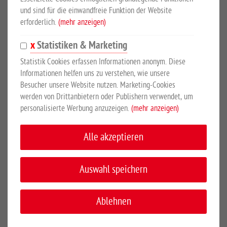
und sind für die einwandfreie Funktion der Website
KATEGORIEN
erforderlich.
(mehr anzeigen)
Gartenzäune
Statistiken & Marketing
Doppelstabmattenzaun
Statistik Cookies erfassen Informationen anonym. Diese
Informationen helfen uns zu verstehen, wie unsere
Schmuckzaun
Besucher unsere Website nutzen. Marketing-Cookies
Nachhaltiger Zaun
werden von Drittanbietern oder Publishern verwendet, um
personalisierte Werbung anzuzeigen.
(mehr anzeigen)
Fächerwand
Koppelzaun Karja
Alle akzeptieren
Sichtschutzwand
Auswahl speichern
Zaunelement braun
Tore
Ablehnen
Gabionen