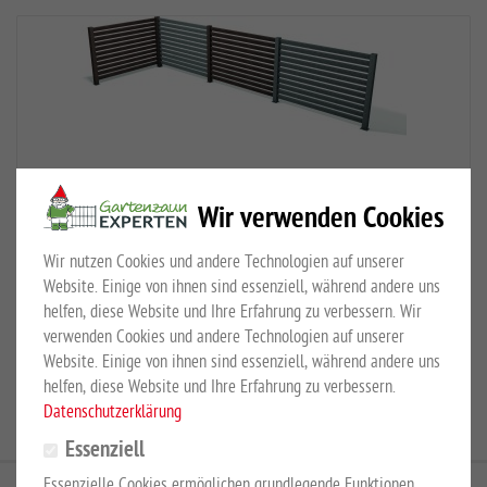
Fächerwand Feldpfosten
Wir verwenden Cookies
-Material hanit Recyclingkunststoff -Breite/Stärke 120 x 120
mm -Farbe Braun oder Grau
Wir nutzen Cookies und andere Technologien auf unserer
EUR 67,00 - EUR 84,40
*
Website. Einige von ihnen sind essenziell, während andere uns
helfen, diese Website und Ihre Erfahrung zu verbessern. Wir
verwenden Cookies und andere Technologien auf unserer
Website. Einige von ihnen sind essenziell, während andere uns
helfen, diese Website und Ihre Erfahrung zu verbessern.
Seite 1 von 1
Datenschutzerklärung
Essenziell
Essenzielle Cookies ermöglichen grundlegende Funktionen