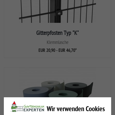
Gitterpfosten Typ "K"
Klemmlasche
EUR 20,90 - EUR 46,70
*
Wir verwenden Cookies