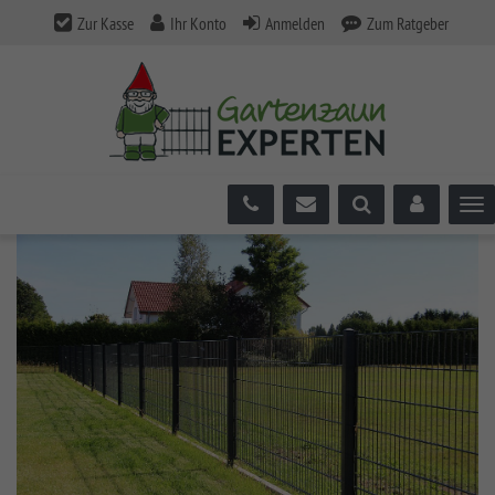
Zur Kasse
Ihr Konto
Anmelden
Zum Ratgeber
Tog