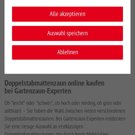
Sichtschutzpfosten Typ "D"
Deckleiste
Alle akzeptieren
EUR 73,00 - EUR 92,60
*
Auswahl speichern
Ablehnen
Seite 1 von 1
Doppelstabmattenzaun online kaufen
bei Gartenzaun-Experten
Ob "leicht" oder "schwer", ob hoch oder niedrig, ob grün oder
anthrazit – Sie haben die Wahl zwischen vielen verschiedenen
Doppelstabmattenzäunen. Bei Gartenzaun-Experten entdecken
Sie eine riesige Auswahl an erstklassigen
Doppelstabmattenzäunen, die durch beste Materialien,