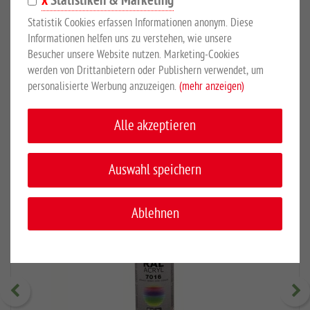
Statistiken & Marketing
Anschlagleiste
Statistik Cookies erfassen Informationen anonym. Diese
DIN links und rechts verwendbar
Informationen helfen uns zu verstehen, wie unsere
Lieferung inkl. Zaunanschlusswinkel und Schrauben
Besucher unsere Website nutzen. Marketing-Cookies
Feuerverzinkung nach DIN EN ISO 1461
werden von Drittanbietern oder Publishern verwendet, um
personalisierte Werbung anzuzeigen.
(mehr anzeigen)
Pulverbeschichtet in RAL 7016 Anthrazit
Alle akzeptieren
EMPFOHLENES ZUBEHÖR
Auswahl speichern
Ablehnen