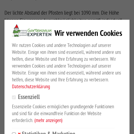
Der lichte Abstand der Pfosten liegt bei 1090 mm. Die Höhe
können Sie unseren Auswahlmöglichkeiten gemäß individuell
auswählen. Die Pfosten besitzen ein Maß von 60/60/2 mm und
Wir verwenden Cookies
sind im Lieferumfang inklusive. Zusätzlich liefern wir Ihnen das
mittelschwere Universaltor inkl. Zaunanschlusswinkel und
Wir nutzen Cookies und andere Technologien auf unserer
Schrauben.
Website. Einige von ihnen sind essenziell, während andere uns
helfen, diese Website und Ihre Erfahrung zu verbessern. Wir
Technische Beschreibung:
verwenden Cookies und andere Technologien auf unserer
Website. Einige von ihnen sind essenziell, während andere uns
Abstand zwischen Pfosten: 1590 mm
helfen, diese Website und Ihre Erfahrung zu verbessern.
Rahmen: 40 x 40 mm
Datenschutzerklärung
Torfüllung mit Doppelstabmatte: 8/6/8 mm
Essenziell
Maschenweite: ca. 50 x 200 mm
Essenzielle Cookies ermöglichen grundlegende Funktionen
Pfosten: ca. 60 x 60 x 2 mm
und sind für die einwandfreie Funktion der Website
Verstellbare Hängen
erforderlich.
(mehr anzeigen)
Schloß vorgerichtet für Profilzylinder 31/31 mm
Alu-Drückergarnitur