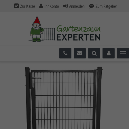
Zur Kasse
Ihr Konto
Anmelden
Zum Ratgeber
Tog