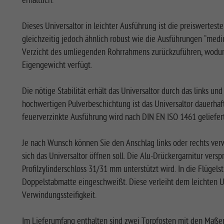
erhältlich.
Dieses Universaltor in leichter Ausführung ist die preiswertest
gleichzeitig jedoch ähnlich robust wie die Ausführungen “mediu
Verzicht des umliegenden Rohrrahmens zurückzuführen, wodurch
Eigengewicht verfügt.
Die nötige Stabilität erhält das Universaltor durch das links un
hochwertigen Pulverbeschichtung ist das Universaltor dauerhaft
feuerverzinkte Ausführung wird nach DIN EN ISO 1461 geliefer
Je nach Wunsch können Sie den Anschlag links oder rechts ve
sich das Universaltor öffnen soll. Die Alu-Drückergarnitur versp
Profilzylinderschloss 31/31 mm unterstützt wird. In die Flüge
Doppelstabmatte eingeschweißt. Diese verleiht dem leichten U
Verwindungssteifigkeit.
Im Lieferumfang enthalten sind zwei Torpfosten mit den Maß