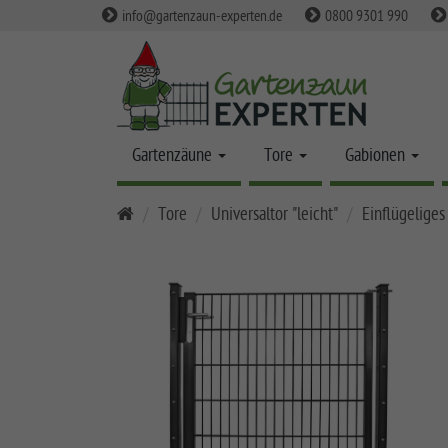
info@gartenzaun-experten.de
0800 9301 990
Gartenzäune
Tore
Gabionen
S
Tore
Universaltor "leicht"
Einflügeliges
t
a
r
t
s
e
i
t
e