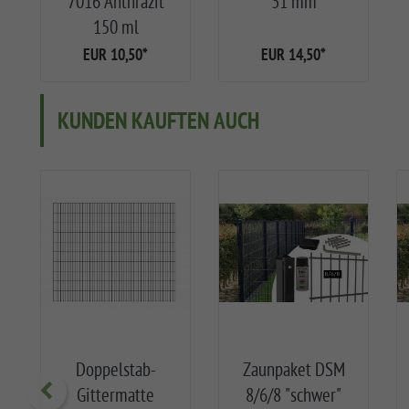
7016 Anthrazit
31 mm
150 ml
EUR 10,50
*
EUR 14,50
*
KUNDEN KAUFTEN AUCH
Doppelstab-
Zaunpaket DSM
Gittermatte
8/6/8 "schwer"