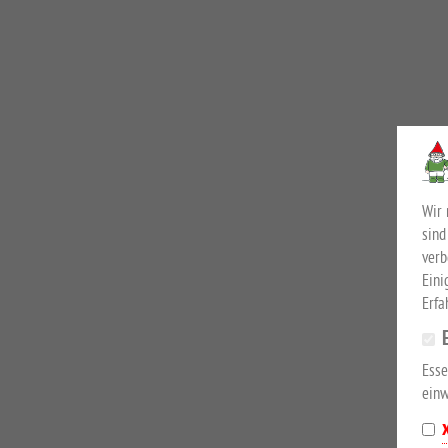
Wir 
sind
verb
Eini
Erfa
Esse
einw