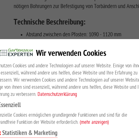
nötigen Bohrungen zur Befestigung von Torbändern und Anschla
Technische Beschreibung:
Abstand zwischen den Pfosten: 1090 - 1120 mm
Rahmen links und rechts aus Vierkantrohr
Torfüllung mit Doppelstabmatte: 8/6/8 mm
Wir verwenden Cookies
Maschenweite: ca. 50 x 200 mm
nutzen Cookies und andere Technologien auf unserer Website. Einige von ihn
Pfosten: ca. 60 x 40 x 2 mm
 essenziell, während andere uns helfen, diese Website und Ihre Erfahrung zu
Verstellbare Hängen
essern. Wir verwenden Cookies und andere Technologien auf unserer Website
Schloß vorgerichtet für Profilzylinder 31/31 mm
ge von ihnen sind essenziell, während andere uns helfen, diese Website und 
Alu-Drückergarnitur
hrung zu verbessern.
Datenschutzerklärung
Anschlagleiste
Essenziell
DIN links und rechts verwendbar
Feuerverzinkung nach DIN EN ISO 1461
nzielle Cookies ermöglichen grundlegende Funktionen und sind für die
andfreie Funktion der Website erforderlich.
(mehr anzeigen)
Pulverbeschichtet in RAL 7016 Anthrazit
Statistiken & Marketing