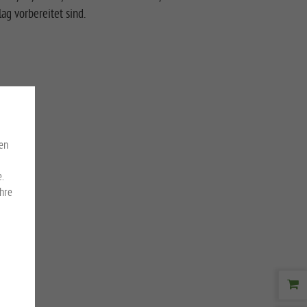
g vorbereitet sind.
en
.
Ihre