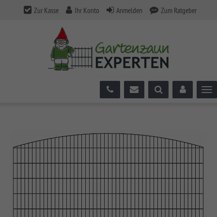
Zur Kasse
Ihr Konto
Anmelden
Zum Ratgeber
Tog