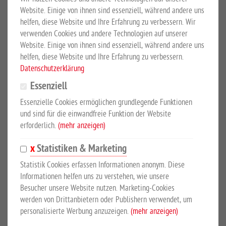
Der Schmuckzaun "Iller" ist facettenreich und wird aus
Website. Einige von ihnen sind essenziell, während andere uns
Doppelstabmatten 6/6/6 mm in Ellipsenform produziert. Das
helfen, diese Website und Ihre Erfahrung zu verbessern. Wir
verwenden Cookies und andere Technologien auf unserer
Modell "Iller" fällt durch seine klare Linienführung auf und wirkt
Website. Einige von ihnen sind essenziell, während andere uns
optimal im Zusammenspiel mit geraden Doppelstabmatten.
helfen, diese Website und Ihre Erfahrung zu verbessern.
Datenschutzerklärung
Technische Beschreibung:
Essenziell
Drahtstärke senkrecht: 6 mm
Essenzielle Cookies ermöglichen grundlegende Funktionen
Waagerechte Drähte doppelt: 6 mm
und sind für die einwandfreie Funktion der Website
Mattenlänge: 2510 mm
erforderlich.
(mehr anzeigen)
Maschung: 50/200 mm
Mit Ellipsenornament
Statistiken & Marketing
Feuerverzinkung nach DIN EN ISO 1461
Statistik Cookies erfassen Informationen anonym. Diese
Pulverbeschichtet in RAL 7016 Anthrazit
Informationen helfen uns zu verstehen, wie unsere
Besucher unsere Website nutzen. Marketing-Cookies
werden von Drittanbietern oder Publishern verwendet, um
personalisierte Werbung anzuzeigen.
(mehr anzeigen)
EMPFOHLENES ZUBEHÖR