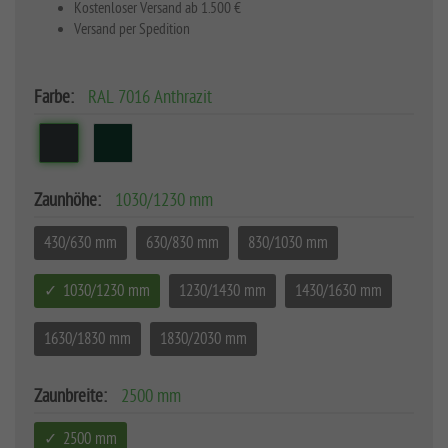
Kostenloser Versand ab 1.500 €
Versand per Spedition
Farbe:
RAL 7016 Anthrazit
Zaunhöhe:
1030/1230 mm
430/630 mm
630/830 mm
830/1030 mm
1030/1230 mm
1230/1430 mm
1430/1630 mm
1630/1830 mm
1830/2030 mm
Zaunbreite:
2500 mm
2500 mm