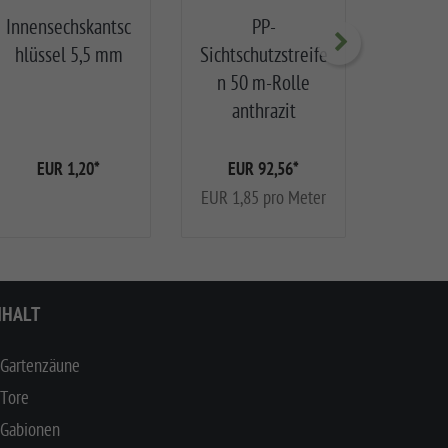
Innensechskantsc
PP-
Gitterp
hlüssel 5,5 mm
Sichtschutzstreife
"F" an
n 50 m-Rolle
Zaunh
anthrazit
EUR 1,20
*
EUR 92,56
*
EUR
EUR 1,85 pro Meter
NHALT
Gartenzäune
Tore
Gabionen