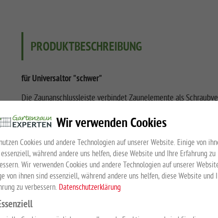
PRODUKTBESCHREIBUNG
für Universaltor "schwer"
Die Zaunanschlussleiste verbindet Zaunelemente als Schraubve
Feuerverzinkt nach DIN EN ISO 1461
Wir verwenden Cookies
Pulverbeschichtet in RAL 7016 Anthrazit
Hakenschrauben sind im Lieferumfang nicht enthalten
nutzen Cookies und andere Technologien auf unserer Website. Einige von ihn
 essenziell, während andere uns helfen, diese Website und Ihre Erfahrung zu
Wir empfehlen fünf Hakenschrauben je Leiste
essern. Wir verwenden Cookies und andere Technologien auf unserer Website
ge von ihnen sind essenziell, während andere uns helfen, diese Website und 
hrung zu verbessern.
Datenschutzerklärung
EMPFOHLENES ZUBEHÖR
Essenziell