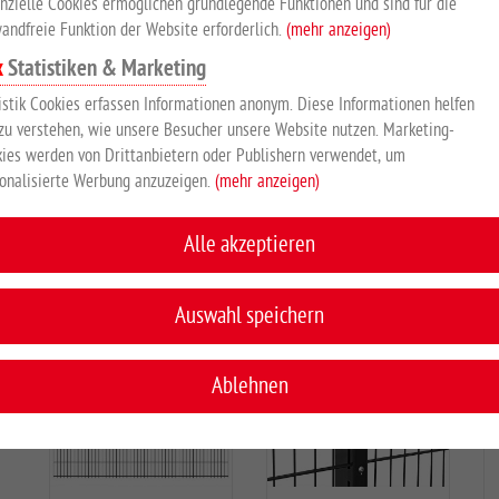
nzielle Cookies ermöglichen grundlegende Funktionen und sind für die
andfreie Funktion der Website erforderlich.
(mehr anzeigen)
Statistiken & Marketing
istik Cookies erfassen Informationen anonym. Diese Informationen helfen
zu verstehen, wie unsere Besucher unsere Website nutzen. Marketing-
ies werden von Drittanbietern oder Publishern verwendet, um
Hakenschraube
onalisierte Werbung anzuzeigen.
(mehr anzeigen)
EUR 2,60 - EUR 2,70
*
Alle akzeptieren
KUNDEN KAUFTEN AUCH
Auswahl speichern
Ablehnen