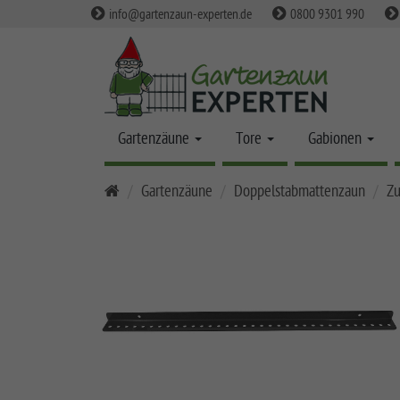
info@gartenzaun-experten.de
0800 9301 990
Gartenzäune
Tore
Gabionen
S
Gartenzäune
Doppelstabmattenzaun
Z
t
a
r
t
s
e
i
t
e