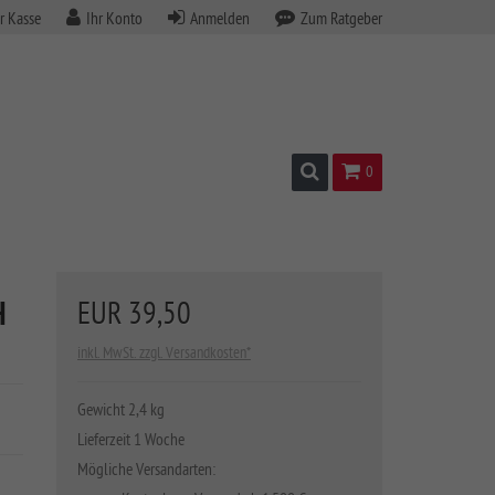
r Kasse
Ihr Konto
Anmelden
Zum Ratgeber
Suchen
Warenkorb
0
H
EUR 39,50
inkl. MwSt. zzgl. Versandkosten*
Gewicht 2,4 kg
Lieferzeit 1 Woche
Mögliche Versandarten: