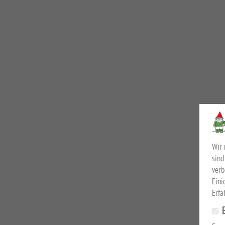
Wir 
sind
verb
Eini
Erfa