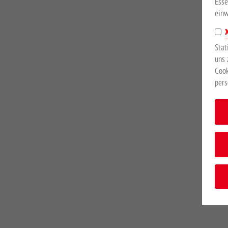
Esse
einw
Stat
uns 
Cook
pers