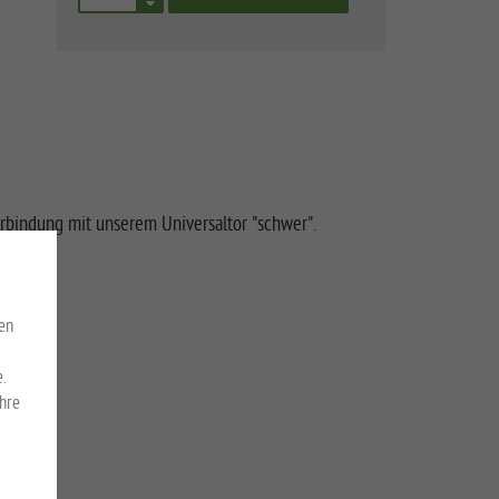
rbindung mit unserem Universaltor "schwer".
en
.
Ihre