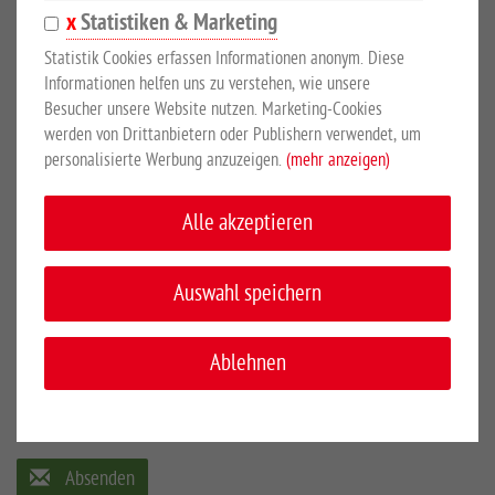
Bild hochladen:
Statistiken & Marketing
Bild hochladen:
Statistik Cookies erfassen Informationen anonym. Diese
Informationen helfen uns zu verstehen, wie unsere
Besucher unsere Website nutzen. Marketing-Cookies
Sicherheitscode
*
werden von Drittanbietern oder Publishern verwendet, um
personalisierte Werbung anzuzeigen.
(mehr anzeigen)
Alle akzeptieren
Ich willige ein, dass meine Angaben zur Kontaktaufnahme
Auswahl speichern
und Zuordnung für eventuelle Rückfragen dauerhaft
gespeichert werden.
Ablehnen
Bitte lesen Sie unsere
Datenschutzerklärung
Absenden