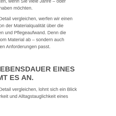
ten, wenn Sie viele Jahre – oder
 haben möchten.
etail vergleichen, werfen wir einen
on der Materialqualität über die
gen und Pflegeaufwand. Denn die
vom Material ab – sondern auch
ren Anforderungen passt.
LEBENSDAUER EINES
T ES AN.
tail vergleichen, lohnt sich ein Blick
rkeit und Alltagstauglichkeit eines