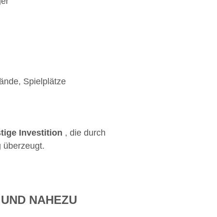
ger
ände, Spielplätze
stige Investition
, die durch
g überzeugt.
V UND NAHEZU