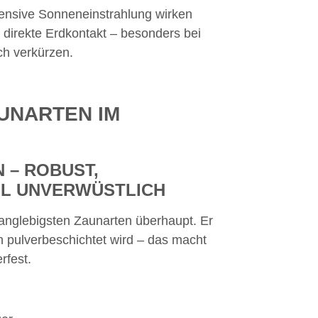
ntensive Sonneneinstrahlung wirken
r direkte Erdkontakt – besonders bei
ch verkürzen.
UNARTEN IM
 – ROBUST,
LL UNVERWÜSTLICH
langlebigsten Zaunarten überhaupt. Er
ch pulverbeschichtet wird – das macht
rfest.