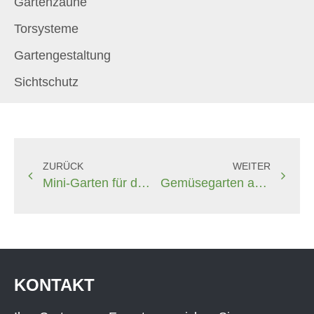
Gartenzäune
Torsysteme
Gartengestaltung
Sichtschutz
ZURÜCK
WEITER
Mini-Garten für den Balkon – Ihre grüne Oase im begrenzten Raum
Gemüsegarten anlegen: 7 einfache Schritte für deinen erfolgreichen Start
KONTAKT