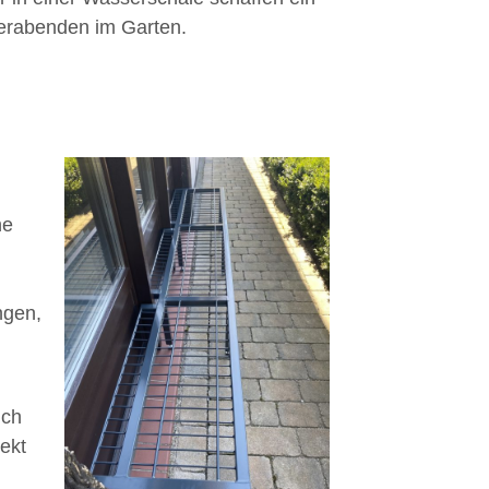
erabenden im Garten.
ne
ngen,
uch
ekt